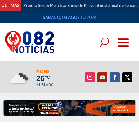
ÚLTIMAS
Projeto Seis & Meia traz show de Khrystal neste final de semana.
SÁBADO, 08 AGOSTO 2026
Maceió
26
°C
NUBLADO