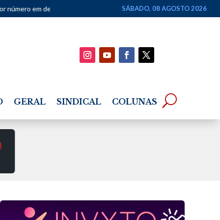
ez anos
•
Justiça Federal devolve à Justiça Estadual ação de R$ 4 b
SÁBADO, 08 AGOSTO 2026
O
GERAL
SINDICAL
COLUNAS