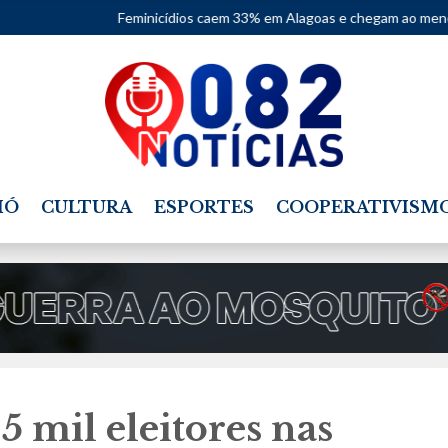
Feminicídios caem 33% em Alagoas e chegam ao menor número em d
IÓ
CULTURA
ESPORTES
COOPERATIVISM
 mil eleitores nas