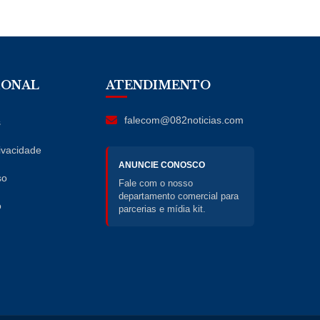
IONAL
ATENDIMENTO
falecom@082noticias.com
s
rivacidade
ANUNCIE CONOSCO
so
Fale com o nosso
departamento comercial para
o
parcerias e mídia kit.