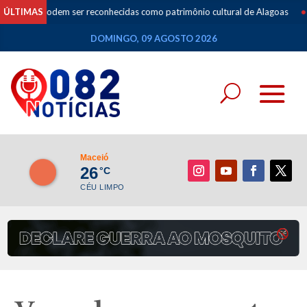
odem ser reconhecidas como patrimônio cultural de Alagoas
ÚLTIMAS
•
Especial
DOMINGO, 09 AGOSTO 2026
Maceió
26
°C
CÉU LIMPO