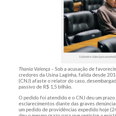
Usineiro João Lyra acumula
Thania Valença –
Sob a acusação de favorecim
credores da Usina Laginha, falida desde 201
(CNJ) afaste o relator do caso, desembargad
passivo de R$ 1,5 bilhão.
O pedido foi atendido e o CNJ deu um prazo
esclarecimentos diante das graves denúncias
um pedido de providências expedido hoje (24
deu o mesmo prazo para que registre a exist