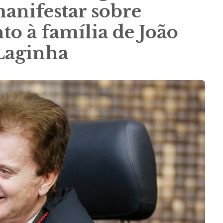
manifestar sobre
to à família de João
 Laginha