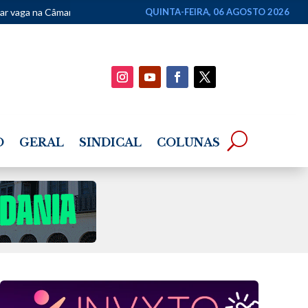
eral
•
CRB chega a 45 títulos estaduais após CBF reconhecer conqui
QUINTA-FEIRA, 06 AGOSTO 2026
O
GERAL
SINDICAL
COLUNAS