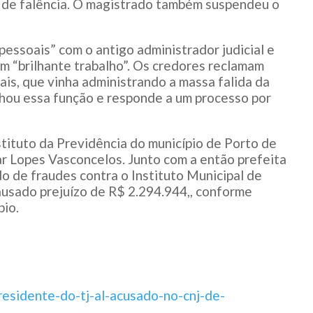
o de falência. O magistrado também suspendeu o
ssoais” com o antigo administrador judicial e
m “brilhante trabalho”. Os credores reclamam
is, que vinha administrando a massa falida da
ou essa função e responde a um processo por
stituto da Previdência do município de Porto de
sar Lopes Vasconcelos. Junto com a então prefeita
do de fraudes contra o Instituto Municipal de
ausado prejuízo de R$ 2.294.944,, conforme
pio.
esidente-do-tj-al-acusado-no-cnj-de-