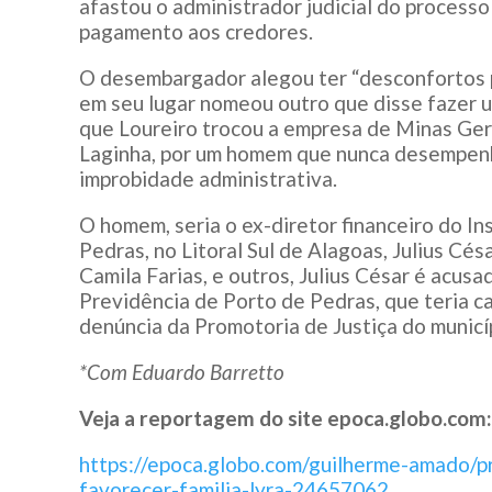
afastou o administrador judicial do process
pagamento aos credores.
O desembargador alegou ter “desconfortos pe
em seu lugar nomeou outro que disse fazer u
que Loureiro trocou a empresa de Minas Gera
Laginha, por um homem que nunca desempenh
improbidade administrativa.
O homem, seria o ex-diretor financeiro do In
Pedras, no Litoral Sul de Alagoas, Julius Cé
Camila Farias, e outros, Julius César é acusa
Previdência de Porto de Pedras, que teria c
denúncia da Promotoria de Justiça do municí
*Com Eduardo Barretto
Veja a reportagem do site epoca.globo.com:
https://epoca.globo.com/guilherme-amado/pr
favorecer-familia-lyra-24657062