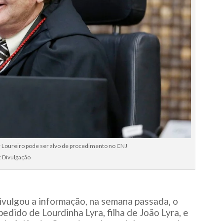
r Loureiro pode ser alvo de procedimento no CNJ
: Divulgação
vulgou a informação, na semana passada, o
dido de Lourdinha Lyra, filha de João Lyra, e