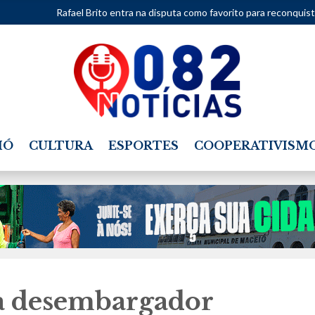
ito entra na disputa como favorito para reconquistar vaga na Câmara Fed
IÓ
CULTURA
ESPORTES
COOPERATIVISM
ra desembargador