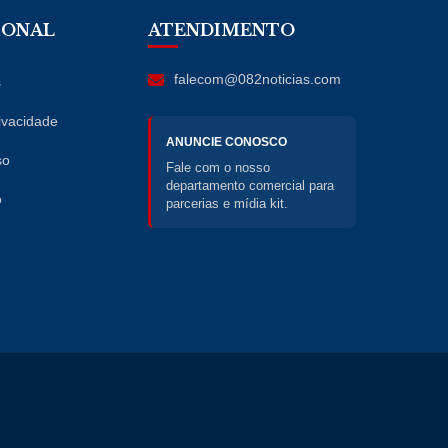
IONAL
ATENDIMENTO
falecom@082noticias.com
s
rivacidade
ANUNCIE CONOSCO
so
Fale com o nosso
departamento comercial para
o
parcerias e mídia kit.