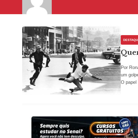
DESTAQ
Quem
Por Rona
um golpe
O papel .