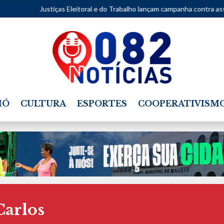
Justiças Eleitoral e do Trabalho lançam campanha contra assédio
IÓ
CULTURA
ESPORTES
COOPERATIVISM
Carlos