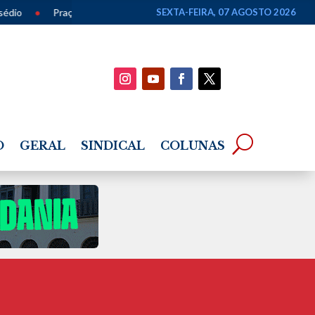
•
Praça Lyons recebe apresentação gratuita de chorinho em homen
SEXTA-FEIRA, 07 AGOSTO 2026
O
GERAL
SINDICAL
COLUNAS