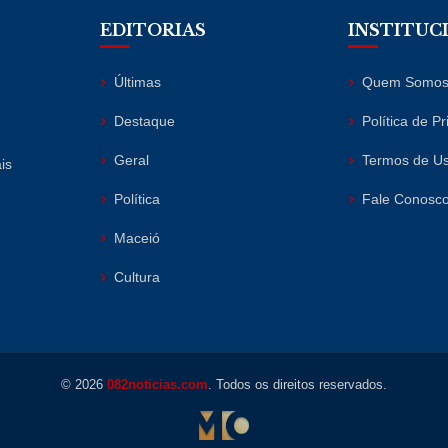
EDITORIAS
INSTITUC
Últimas
Quem Somo
Destaque
Política de P
Geral
Termos de U
is
Política
Fale Conosc
Maceió
Cultura
© 2026
082noticias.com
. Todos os direitos reservados.