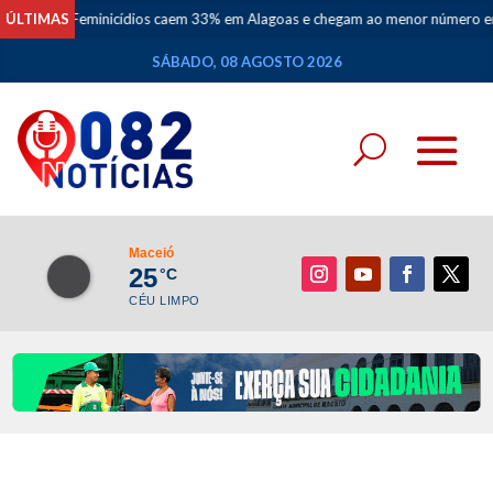
ÚLTIMAS
Feminicídios caem 33% em Alagoas e chegam ao menor número em 
SÁBADO, 08 AGOSTO 2026
Maceió
25
°C
CÉU LIMPO