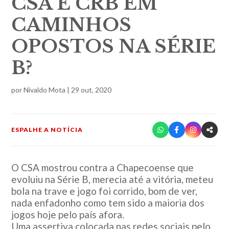
CSA E CRB EM
CAMINHOS
OPOSTOS NA SÉRIE
B?
por
Nivaldo Mota
|
29 out, 2020
ESPALHE A NOTÍCIA
O CSA mostrou contra a Chapecoense que
evoluiu na Série B, merecia até a vitória, meteu
bola na trave e jogo foi corrido, bom de ver,
nada enfadonho como tem sido a maioria dos
jogos hoje pelo país afora.
Uma assertiva colocada nas redes sociais pelo