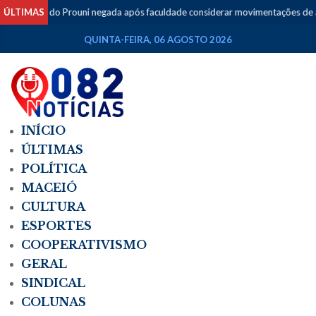
do Prouni negada após faculdade considerar movimentações de apostas como
ÚLTIMAS
QUINTA-FEIRA, 06 AGOSTO 2026
INÍCIO
ÚLTIMAS
POLÍTICA
MACEIÓ
CULTURA
ESPORTES
COOPERATIVISMO
GERAL
SINDICAL
COLUNAS