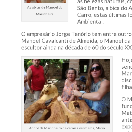
as belezas naturais, c
São Bento, a bica do 
As obras de Manoel da
Carro, estas últimas 
Marinheira
Ambiental.
O empresário Jorge Tenório tem entre outros
Manoel Cavalcanti de Almeida, o Manoel da M
escultor ainda na década de 60 do século X
Hoje
sen
Mari
disc
filh
O M
func
Mata
anti
expo
André da Marinheira de camisa vermelha, Maria