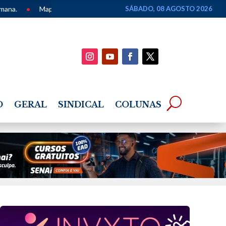
mento dos Povos de Terreiro de Alagoas é apresentado em seminário 
SÁBADO, 08 AGOSTO 2026
O
GERAL
SINDICAL
COLUNAS