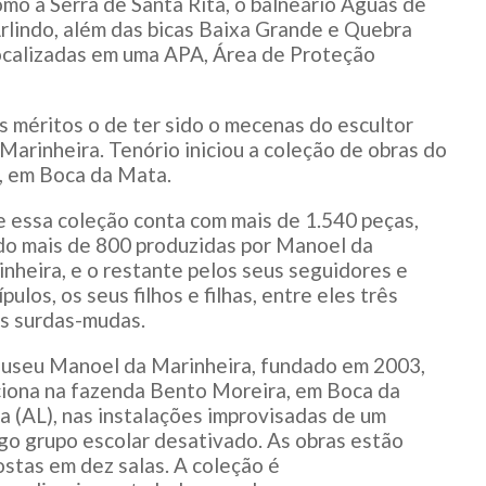
omo a Serra de Santa Rita, o balneário Águas de
Arlindo, além das bicas Baixa Grande e Quebra
localizadas em uma APA, Área de Proteção
 méritos o de ter sido o mecenas do escultor
arinheira. Tenório iniciou a coleção de obras do
X, em Boca da Mata.
 essa coleção conta com mais de 1.540 peças,
do mais de 800 produzidas por Manoel da
nheira, e o restante pelos seus seguidores e
ípulos, os seus filhos e filhas, entre eles três
as surdas-mudas.
useu Manoel da Marinheira, fundado em 2003,
iona na fazenda Bento Moreira, em Boca da
 (AL), nas instalações improvisadas de um
go grupo escolar desativado. As obras estão
stas em dez salas. A coleção é