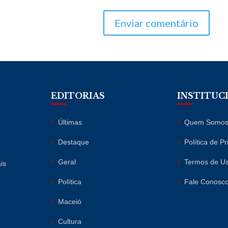
Enviar comentário
EDITORIAS
INSTITUC
Últimas
Quem Somo
Destaque
Política de P
Geral
Termos de U
is
Política
Fale Conosc
Maceió
Cultura