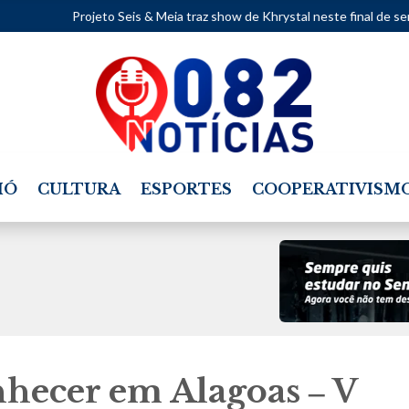
o Seis & Meia traz show de Khrystal neste final de semana.
•
Mapea
IÓ
CULTURA
ESPORTES
COOPERATIVISM
nhecer em Alagoas ‒ V