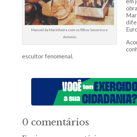
em j
obr
Mari
dife
Euro
Manoel da Marinheira com os filhos Severino e
Antonio
Acon
conh
escultor fenomenal.
0 comentários