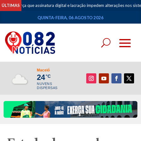
ça que assinatura digital e lacração impedem alterações nos sistemas das urn
ÚLTIMAS
QUINTA-FEIRA, 06 AGOSTO 2026
Maceió
24
°C
NUVENS
DISPERSAS