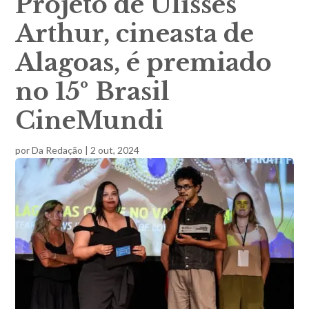
Projeto de Ulisses
Arthur, cineasta de
Alagoas, é premiado
no 15º Brasil
CineMundi
por
Da Redação
|
2 out, 2024