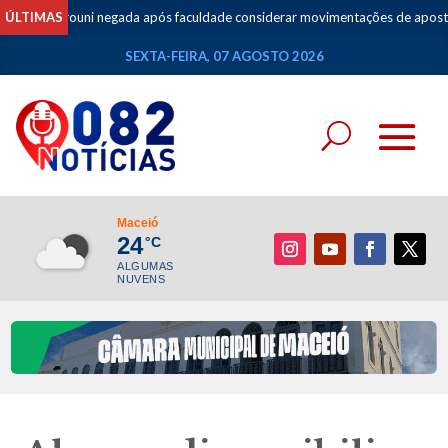
l do Prouni negada após faculdade considerar movimentações de apostas co
ÚLTIMAS
SEXTA-FEIRA, 07 AGOSTO 2026
Maceió
24
°C
ALGUMAS
NUVENS