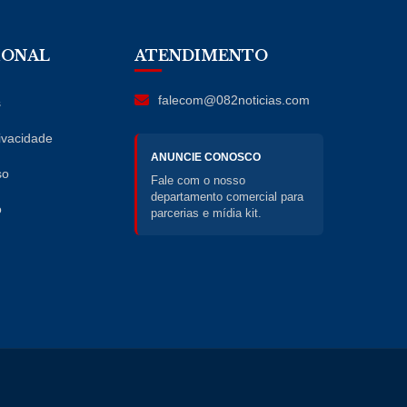
IONAL
ATENDIMENTO
falecom@082noticias.com
s
rivacidade
ANUNCIE CONOSCO
so
Fale com o nosso
departamento comercial para
o
parcerias e mídia kit.