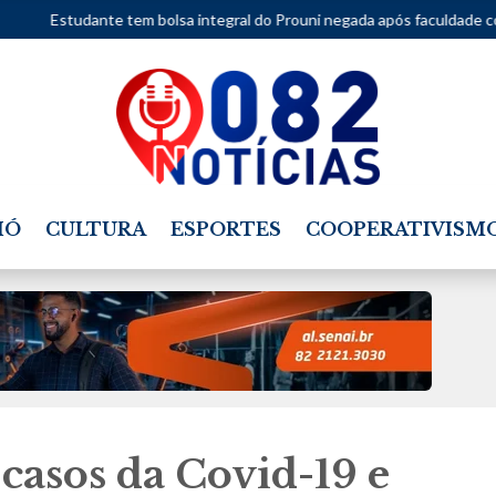
tem bolsa integral do Prouni negada após faculdade considerar movime
IÓ
CULTURA
ESPORTES
COOPERATIVISM
casos da Covid-19 e