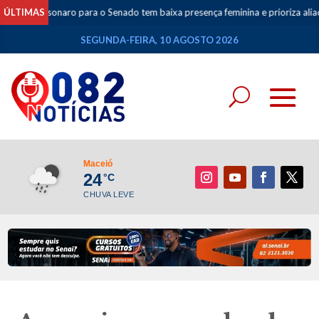
o Bolsonaro para o Senado tem baixa presença feminina e prioriza aliados do 
ÚLTIMAS
SEGUNDA-FEIRA, 10 AGOSTO 2026
Maceió
24
°C
CHUVA LEVE