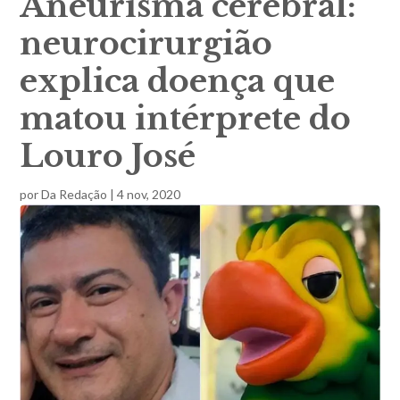
Aneurisma cerebral:
neurocirurgião
explica doença que
matou intérprete do
Louro José
por
Da Redação
|
4 nov, 2020