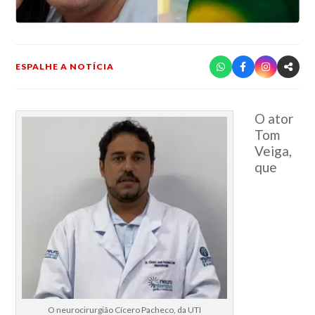
ESPALHE A NOTÍCIA
O ator
Tom
Veiga,
que
O neurocirurgião Cícero Pacheco, da UTI