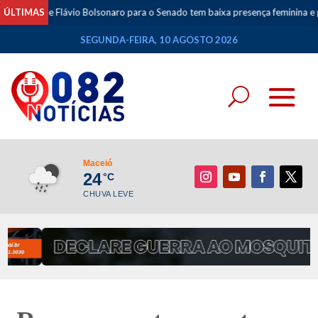
 de Flávio Bolsonaro para o Senado tem baixa presença feminina e prioriza al
ÚLTIMAS
SEGUNDA-FEIRA, 10 AGOSTO 2026
Maceió
24
°C
CHUVA LEVE