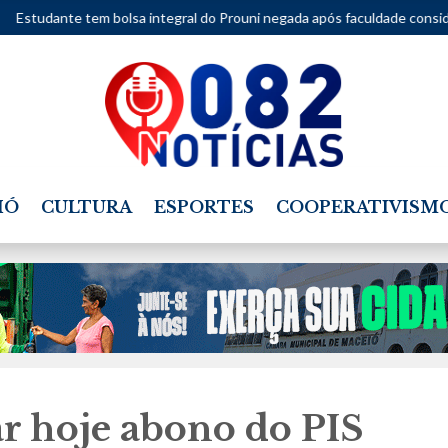
sa integral do Prouni negada após faculdade considerar movimentações
IÓ
CULTURA
ESPORTES
COOPERATIVISM
r hoje abono do PIS