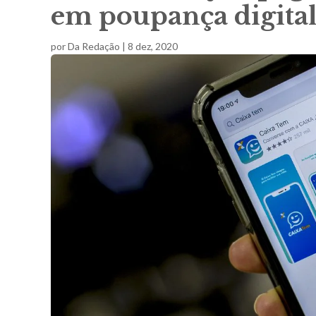
em poupança digita
por
Da Redação
|
8 dez, 2020