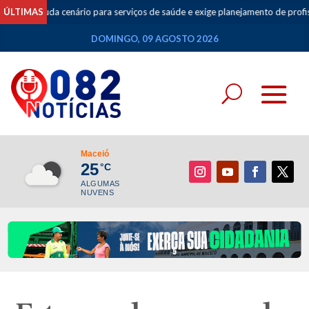
 muda cenário para serviços de saúde e exige planejamento de profissionais
ÚLTIMAS
DOMINGO, 09 AGOSTO 2026
Maceió
25
°C
ALGUMAS
NUVENS