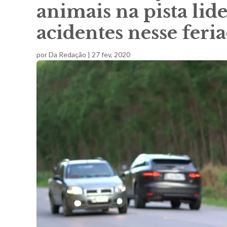
animais na pista lid
acidentes nesse feri
por
Da Redação
|
27 fev, 2020