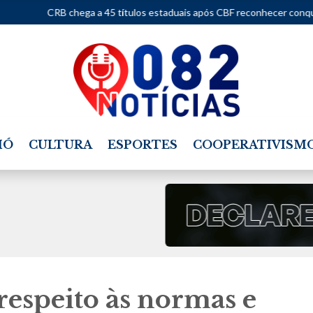
a a 45 títulos estaduais após CBF reconhecer conquistas históricas e 
IÓ
CULTURA
ESPORTES
COOPERATIVISM
srespeito às normas e