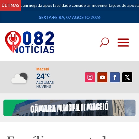
rouni negada após faculdade considerar movimentações de apostas como ren
ÚLTIMAS
SEXTA-FEIRA, 07 AGOSTO 2026
Maceió
24
°C
ALGUMAS
NUVENS