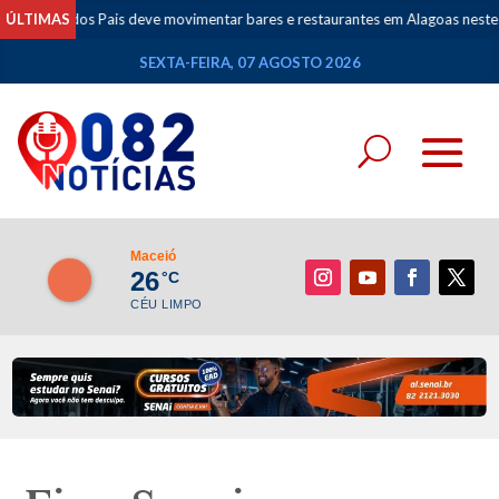
dos Pais deve movimentar bares e restaurantes em Alagoas neste fim de se
ÚLTIMAS
SEXTA-FEIRA, 07 AGOSTO 2026
Maceió
26
°C
CÉU LIMPO