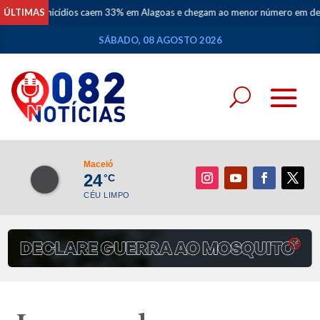
nicídios caem 33% em Alagoas e chegam ao menor número em dez anos
ÚLTIMAS
•
SÁBADO, 08 AGOSTO 2026
Maceió
24
°C
CÉU LIMPO