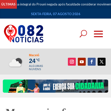
ntegral do Prouni negada após faculdade considerar movimentações de apos
ÚLTIMAS
SEXTA-FEIRA, 07 AGOSTO 2026
Maceió
24
°C
ALGUMAS
NUVENS