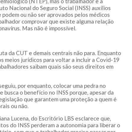
emiológico (NTEP), mas o trabalhador e a
to Nacional do Seguro Social (INSS) auxílios
e podem ou não ser aprovados pelos médicos
rabalhador comprovar que existe alguma relação
onavírus. Mas não é impossível.
luta da CUT e demais centrais não para. Enquanto
s meios jurídicos para voltar a incluir a Covid-19
abalhadores saibam quais são seus direitos em
seguiu, por enquanto, colocar uma pedra no
e busca o benefício no INSS porque, apesar da
 legislação que garantem uma proteção a quem é
rais ou não.
ana Lucena, do Escritório LBS esclarece que,
itos do INSS perderam a autonomia para liberar o
ário, sem que o trabalhador precise passar por