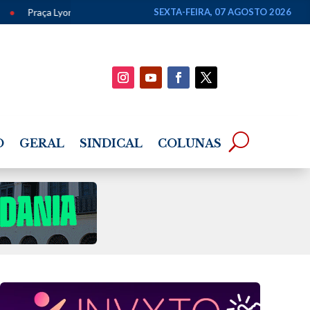
ecebe apresentação gratuita de chorinho em homenagem ao Dia dos Pai
SEXTA-FEIRA, 07 AGOSTO 2026
O
GERAL
SINDICAL
COLUNAS