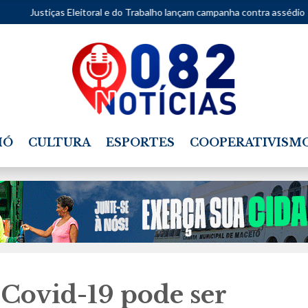
toral e do Trabalho lançam campanha contra assédio
•
Praça Lyons r
IÓ
CULTURA
ESPORTES
COOPERATIVISM
 Covid-19 pode ser