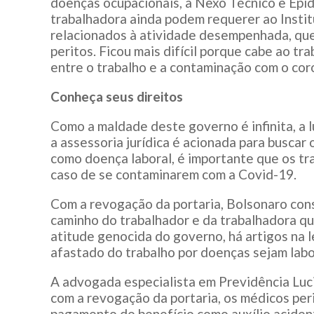
doenças ocupacionais, a Nexo Técnico e Epid
trabalhadora ainda podem requerer ao Institu
relacionados à atividade desempenhada, qu
peritos. Ficou mais difícil porque cabe ao t
entre o trabalho e a contaminação com o cor
Conheça seus direitos
Como a maldade deste governo é infinita, a 
a assessoria jurídica é acionada para buscar o
como doença laboral, é importante que os tr
caso de se contaminarem com a Covid-19.
Com a revogação da portaria, Bolsonaro con
caminho do trabalhador e da trabalhadora qu
atitude genocida do governo, há artigos na
afastado do trabalho por doenças sejam labo
A advogada especialista em Previdência Luci
com a revogação da portaria, os médicos per
pagamento do benefício como auxílio acident