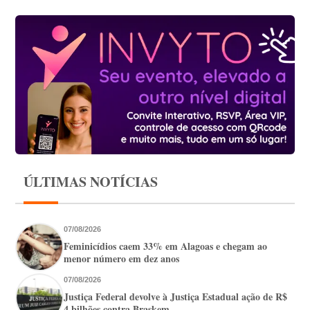
ÚLTIMAS NOTÍCIAS
07/08/2026
Feminicídios caem 33% em Alagoas e chegam ao
menor número em dez anos
07/08/2026
Justiça Federal devolve à Justiça Estadual ação de R$
4 bilhões contra Braskem