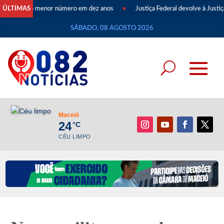
egam ao menor número em dez anos
ÚLTIMAS
•
Justiça Federal devolve à Justiça Es
SÁBADO, 08 AGOSTO 2026
Maceió
24
°C
CÉU LIMPO