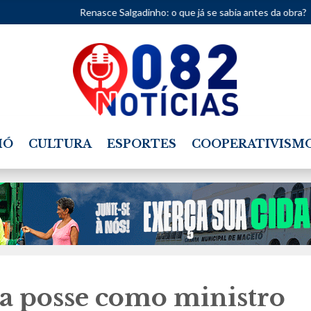
Renasce Salgadinho: o que já se sabia antes da obra?
•
Feminicíd
IÓ
CULTURA
ESPORTES
COOPERATIVISM
 posse como ministro