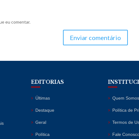
ue eu comentar.
Enviar comentário
EDITORIAS
INSTITUC
Últimas
Quem Somo
Destaque
Política de P
Geral
Termos de U
is
Política
Fale Conosc