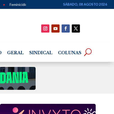
ios caem 33% em Alagoas e chegam ao menor número em dez anos
SÁBADO, 08 AGOSTO 2026
•
O
GERAL
SINDICAL
COLUNAS