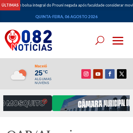
olsa integral do Prouni negada após faculdade considerar movimentações d
ÚLTIMAS
QUINTA-FEIRA, 06 AGOSTO 2026
Maceió
25
°C
ALGUMAS
NUVENS