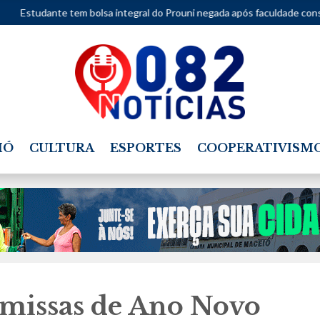
bolsa integral do Prouni negada após faculdade considerar movimentaç
IÓ
CULTURA
ESPORTES
COOPERATIVISM
 missas de Ano Novo