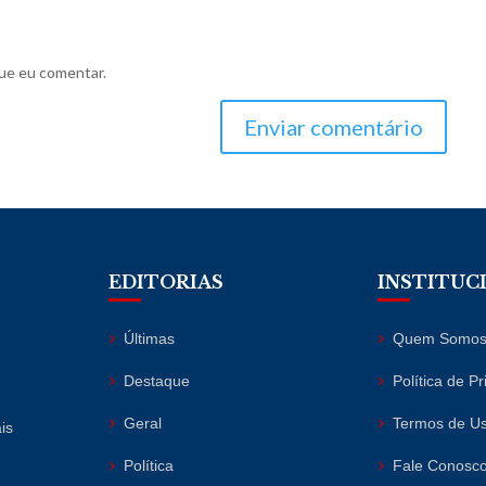
ue eu comentar.
Enviar comentário
EDITORIAS
INSTITUC
Últimas
Quem Somo
Destaque
Política de P
Geral
Termos de U
is
Política
Fale Conosc