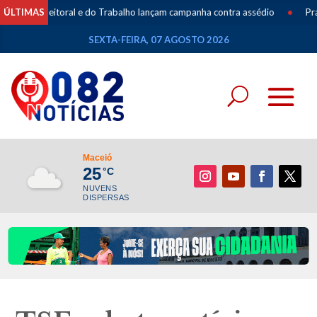
Eleitoral e do Trabalho lançam campanha contra assédio
ÚLTIMAS
•
Praça Lyons r
SEXTA-FEIRA, 07 AGOSTO 2026
Maceió
25
°C
NUVENS
DISPERSAS