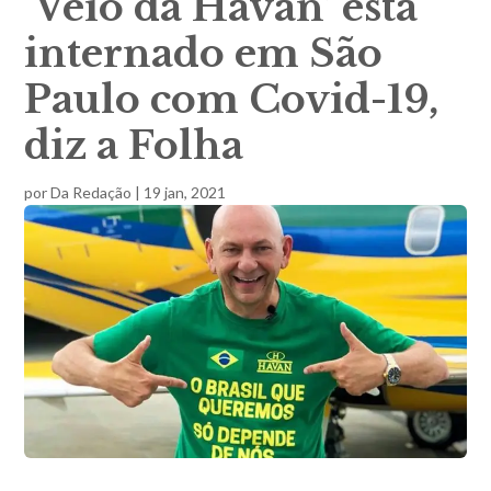
‘Véio da Havan’ está
internado em São
Paulo com Covid-19,
diz a Folha
por
Da Redação
|
19 jan, 2021