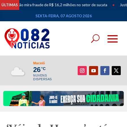
o mira fraude de R$ 16,2 milhões no setor de sucata
ÚLTIMAS
•
Justiças Eleito
SEXTA-FEIRA, 07 AGOSTO 2026
Maceió
26
°C
NUVENS
DISPERSAS