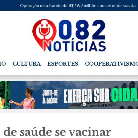
ira fraude de R$ 16,2 milhões no setor de sucata
•
Justiças Eleit
IÓ
CULTURA
ESPORTES
COOPERATIVISM
 de saúde se vacinar