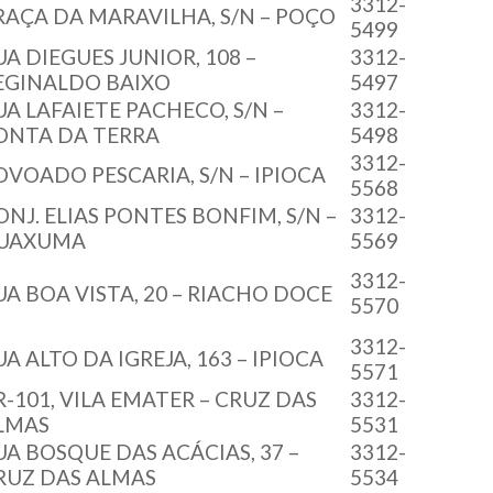
3312-
RAÇA DA MARAVILHA, S/N – POÇO
5499
UA DIEGUES JUNIOR, 108 –
3312-
EGINALDO BAIXO
5497
UA LAFAIETE PACHECO, S/N –
3312-
ONTA DA TERRA
5498
3312-
OVOADO PESCARIA, S/N – IPIOCA
5568
ONJ. ELIAS PONTES BONFIM, S/N –
3312-
UAXUMA
5569
3312-
UA BOA VISTA, 20 – RIACHO DOCE
5570
3312-
UA ALTO DA IGREJA, 163 – IPIOCA
5571
R-101, VILA EMATER – CRUZ DAS
3312-
LMAS
5531
UA BOSQUE DAS ACÁCIAS, 37 –
3312-
RUZ DAS ALMAS
5534