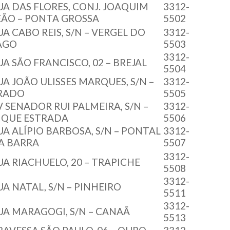
UA DAS FLORES, CONJ. JOAQUIM
3312-
EÃO – PONTA GROSSA
5502
UA CABO REIS, S/N – VERGEL DO
3312-
AGO
5503
3312-
UA SÃO FRANCISCO, 02 – BREJAL
5504
UA JOÃO ULISSES MARQUES, S/N –
3312-
RADO
5505
V SENADOR RUI PALMEIRA, S/N –
3312-
IQUE ESTRADA
5506
UA ALÍPIO BARBOSA, S/N – PONTAL
3312-
A BARRA
5507
3312-
UA RIACHUELO, 20 – TRAPICHE
5508
3312-
UA NATAL, S/N – PINHEIRO
5511
3312-
UA MARAGOGI, S/N – CANAÃ
5513