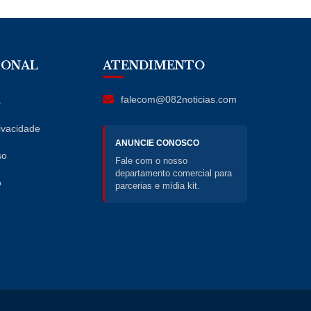
IONAL
ATENDIMENTO
falecom@082noticias.com
s
rivacidade
ANUNCIE CONOSCO
so
Fale com o nosso
departamento comercial para
o
parcerias e mídia kit.