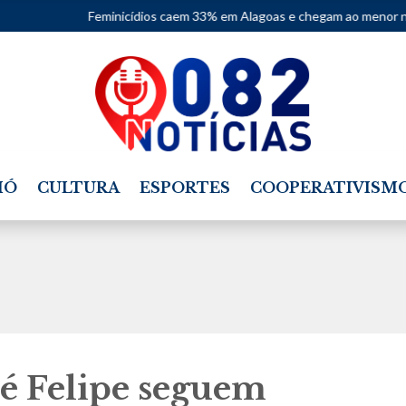
Feminicídios caem 33% em Alagoas e chegam ao menor número em dez
IÓ
CULTURA
ESPORTES
COOPERATIVISM
Zé Felipe seguem