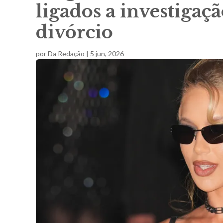
ligados a investigaç
divórcio
por
Da Redação
|
5 jun, 2026