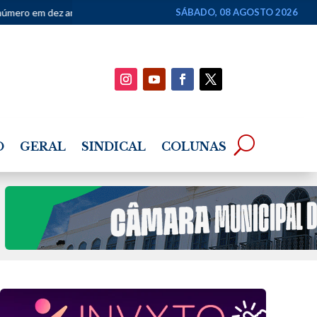
 anos
•
Justiça Federal devolve à Justiça Estadual ação de R$ 4 bil
SÁBADO, 08 AGOSTO 2026
O
GERAL
SINDICAL
COLUNAS