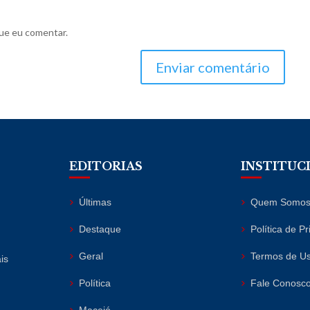
ue eu comentar.
Enviar comentário
EDITORIAS
INSTITUC
Últimas
Quem Somo
Destaque
Política de P
Geral
Termos de U
is
Política
Fale Conosc