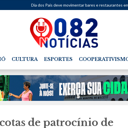
Dia dos Pais deve movimentar bares e restaurantes em Alagoas neste 
IÓ
CULTURA
ESPORTES
COOPERATIVISM
otas de patrocínio de