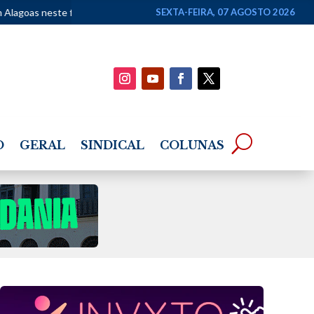
fim de semana
•
Lei Maria da Penha completa 20 anos com avanços n
SEXTA-FEIRA, 07 AGOSTO 2026
O
GERAL
SINDICAL
COLUNAS