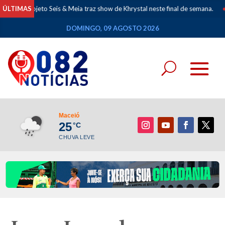
ojeto Seis & Meia traz show de Khrystal neste final de semana.
ÚLTIMAS
•
Mapeam
DOMINGO, 09 AGOSTO 2026
Maceió
25
°C
CHUVA LEVE