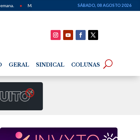
eamento dos Povos de Terreiro de Alagoas é apresentado em seminári
SÁBADO, 08 AGOSTO 2026
O
GERAL
SINDICAL
COLUNAS