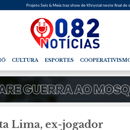
eto Seis & Meia traz show de Khrystal neste final de semana.
•
Map
IÓ
CULTURA
ESPORTES
COOPERATIVISM
a Lima, ex-jogador