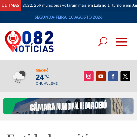
? Em 2022, 259 municípios votaram mais em Lula no 1º turno e em Jair no 2º
ÚLTIMAS
SEGUNDA-FEIRA, 10 AGOSTO 2026
Maceió
24
°C
CHUVA LEVE