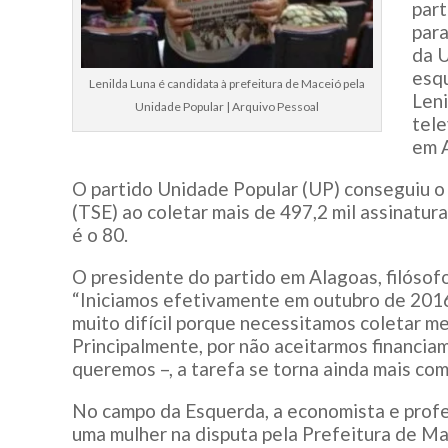
part
para
da 
esq
Lenilda Luna é candidata à prefeitura de Maceió pela
Leni
Unidade Popular | Arquivo Pessoal
tele
em 
O partido Unidade Popular (UP) conseguiu o r
(TSE) ao coletar mais de 497,2 mil assinatu
é o 80.
O presidente do partido em Alagoas, filósof
“Iniciamos efetivamente em outubro de 2016
muito difícil porque necessitamos coletar me
Principalmente, por não aceitarmos financia
queremos –, a tarefa se torna ainda mais comp
No campo da Esquerda, a economista e profe
uma mulher na disputa pela Prefeitura de Ma