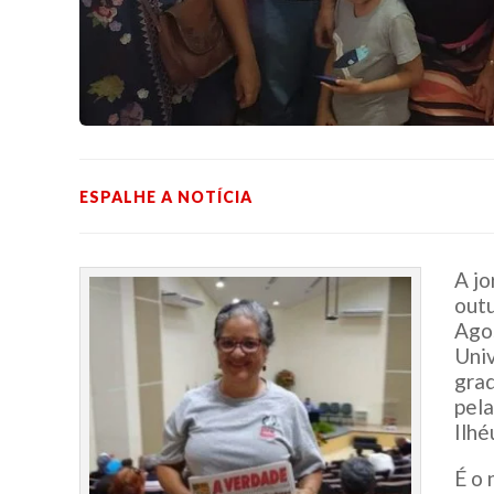
ESPALHE A NOTÍCIA
A jo
outu
Agos
Univ
gra
pela
Ilhé
É o 