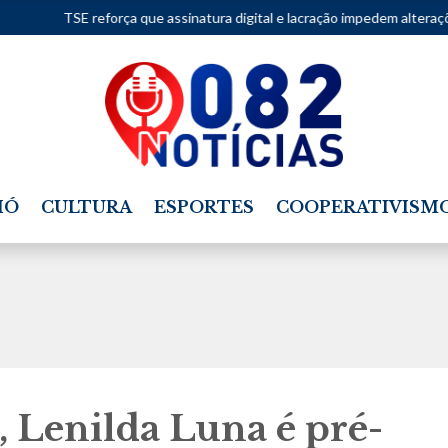
força que assinatura digital e lacração impedem alterações nos sistemas
IÓ
CULTURA
ESPORTES
COOPERATIVISM
, Lenilda Luna é pré-