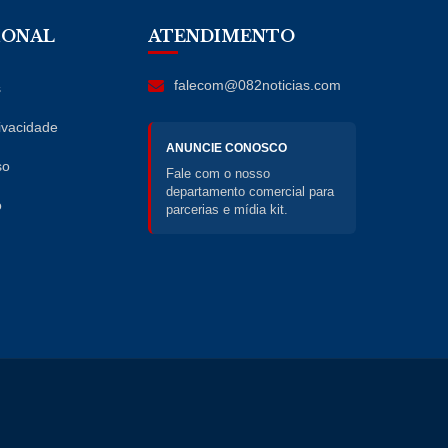
IONAL
ATENDIMENTO
falecom@082noticias.com
s
rivacidade
ANUNCIE CONOSCO
so
Fale com o nosso
departamento comercial para
o
parcerias e mídia kit.