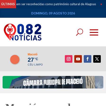
dem ser reconhecidas como patrimônio cultural de Alagoas
ÚLTIMAS
•
Especiali
DOMINGO, 09 AGOSTO 2026
Maceió
27
°C
CÉU LIMPO