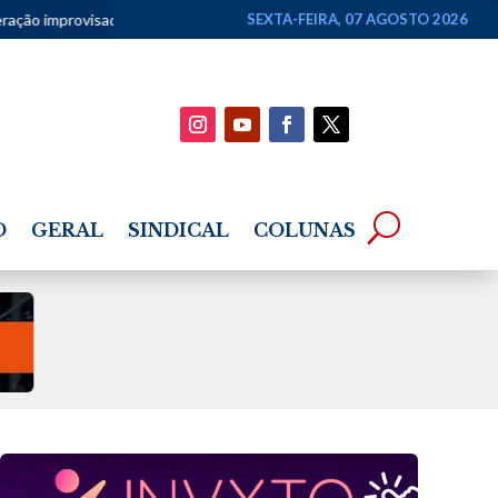
 para limpeza
•
Estudante tem bolsa integral do Prouni negada ap
SEXTA-FEIRA, 07 AGOSTO 2026
O
GERAL
SINDICAL
COLUNAS