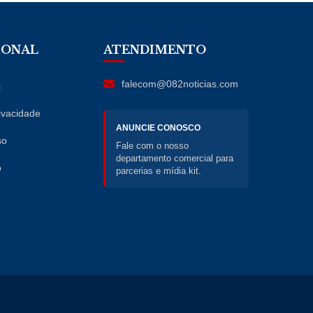
IONAL
ATENDIMENTO
falecom@082noticias.com
s
rivacidade
ANUNCIE CONOSCO
so
Fale com o nosso
departamento comercial para
o
parcerias e mídia kit.