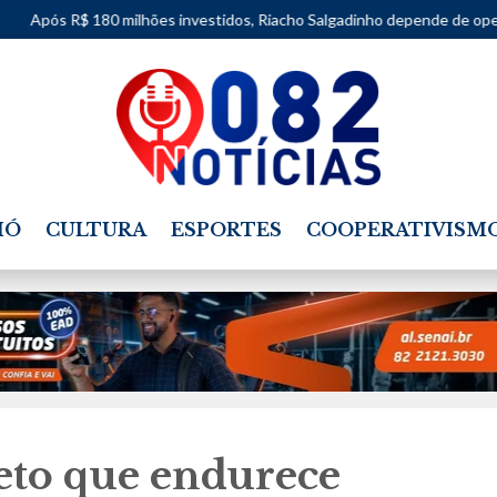
ilhões investidos, Riacho Salgadinho depende de operação improvisada
IÓ
CULTURA
ESPORTES
COOPERATIVISM
jeto que endurece