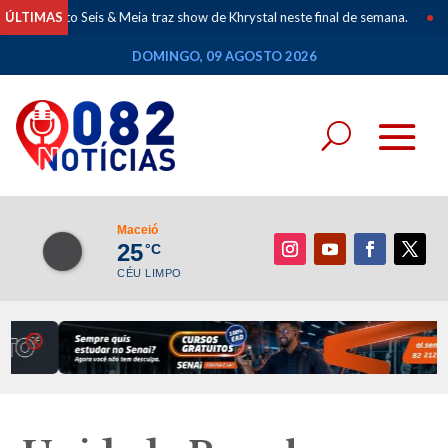
to Seis & Meia traz show de Khrystal neste final de semana.
ÚLTIMAS
•
Mapeament
DOMINGO, 09 AGOSTO 2026
Maceió
25
°C
CÉU LIMPO