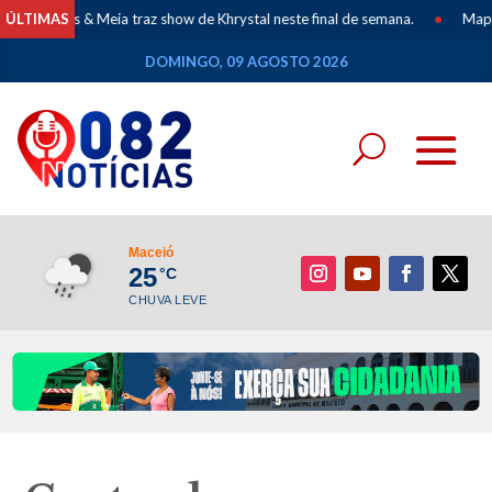
eia traz show de Khrystal neste final de semana.
ÚLTIMAS
•
Mapeamento dos Povo
DOMINGO, 09 AGOSTO 2026
Maceió
25
°C
CHUVA LEVE