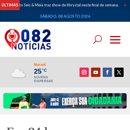
eto Seis & Meia traz show de Khrystal neste final de semana.
ÚLTIMAS
•
Mapeamen
SÁBADO, 08 AGOSTO 2026
Maceió
25
°C
NUVENS
DISPERSAS