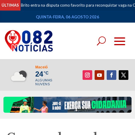
l Brito entra na disputa como favorito para reconquistar vaga na Câmara Fed
ÚLTIMAS
QUINTA-FEIRA, 06 AGOSTO 2026
Maceió
24
°C
ALGUMAS
NUVENS