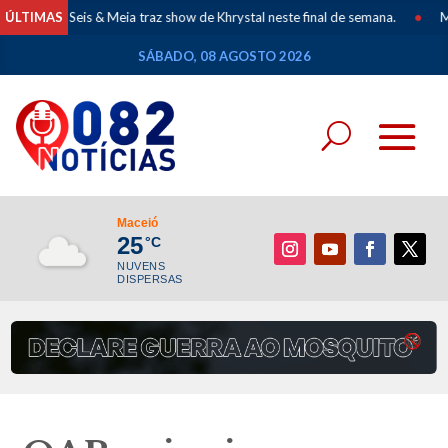
o Seis & Meia traz show de Khrystal neste final de semana.
ÚLTIMAS
•
Mapeamento
SÁBADO, 08 AGOSTO 2026
Maceió
25
°C
NUVENS
DISPERSAS