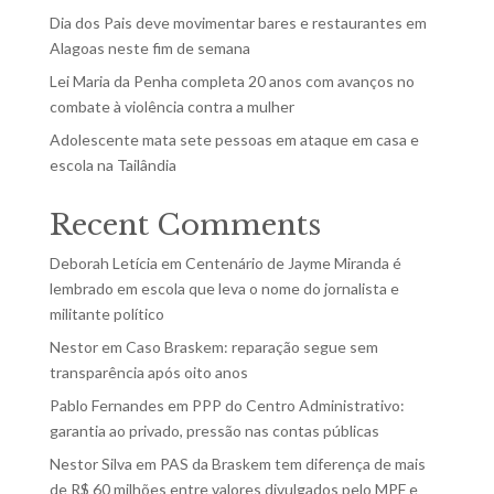
Dia dos Pais deve movimentar bares e restaurantes em
Alagoas neste fim de semana
Lei Maria da Penha completa 20 anos com avanços no
combate à violência contra a mulher
Adolescente mata sete pessoas em ataque em casa e
escola na Tailândia
Recent Comments
Deborah Letícia
em
Centenário de Jayme Miranda é
lembrado em escola que leva o nome do jornalista e
militante político
Nestor
em
Caso Braskem: reparação segue sem
transparência após oito anos
Pablo Fernandes
em
PPP do Centro Administrativo:
garantia ao privado, pressão nas contas públicas
Nestor Silva
em
PAS da Braskem tem diferença de mais
de R$ 60 milhões entre valores divulgados pelo MPF e