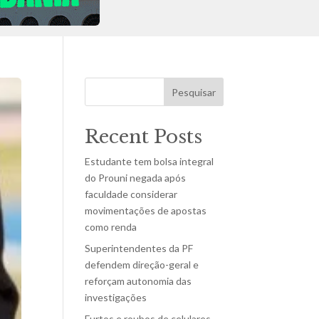
Pesquisar
Recent Posts
Estudante tem bolsa integral
do Prouni negada após
faculdade considerar
movimentações de apostas
como renda
Superintendentes da PF
defendem direção-geral e
reforçam autonomia das
investigações
Furtos e roubos de celulares