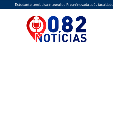
e tem bolsa integral do Prouni negada após faculdade considerar mov