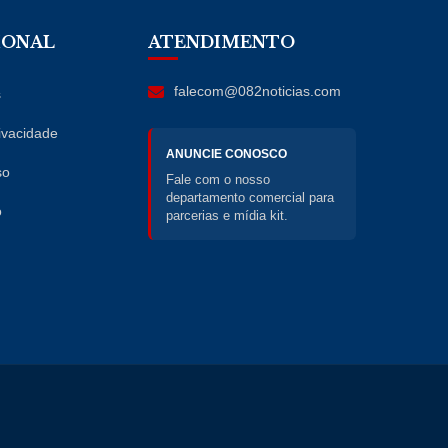
IONAL
ATENDIMENTO
falecom@082noticias.com
s
rivacidade
ANUNCIE CONOSCO
so
Fale com o nosso
departamento comercial para
o
parcerias e mídia kit.