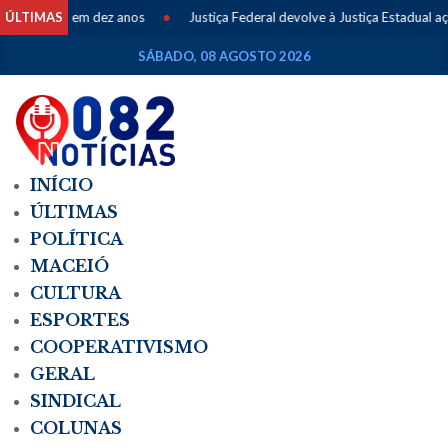
r número em dez anos
ÚLTIMAS
•
Justiça Federal devolve à Justiça Estadual açã
SÁBADO, 08 AGOSTO 2026
INÍCIO
ÚLTIMAS
POLÍTICA
MACEIÓ
CULTURA
ESPORTES
COOPERATIVISMO
GERAL
SINDICAL
COLUNAS