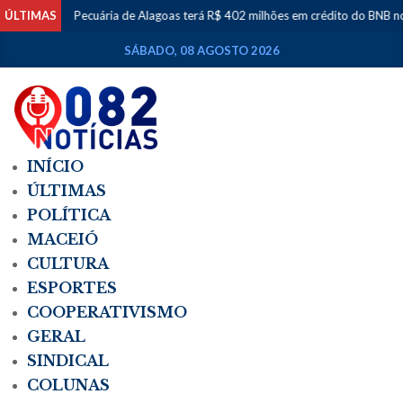
ÚLTIMAS
Pecuária de Alagoas terá R$ 402 milhões em crédito do BNB no 
SÁBADO, 08 AGOSTO 2026
INÍCIO
ÚLTIMAS
POLÍTICA
MACEIÓ
CULTURA
ESPORTES
COOPERATIVISMO
GERAL
SINDICAL
COLUNAS