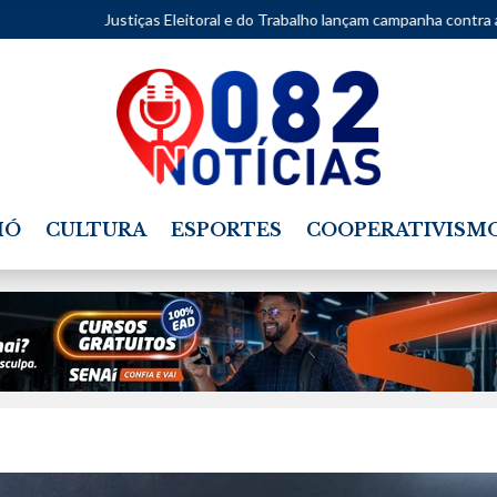
ustiças Eleitoral e do Trabalho lançam campanha contra assédio
•
Pr
IÓ
CULTURA
ESPORTES
COOPERATIVISM