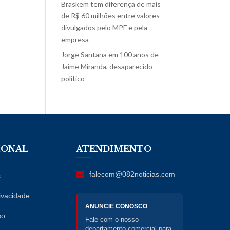
Braskem tem diferença de mais
de R$ 60 milhões entre valores
divulgados pelo MPF e pela
empresa
Jorge Santana
em
100 anos de
Jaime Miranda, desaparecido
político
IONAL
ATENDIMENTO
falecom@082noticias.com
s
rivacidade
ANUNCIE CONOSCO
so
Fale com o nosso
departamento comercial para