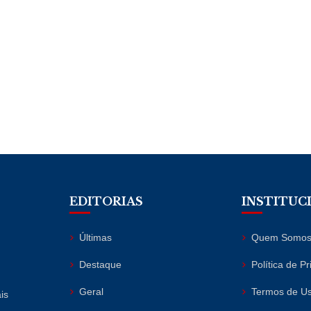
EDITORIAS
INSTITUC
Últimas
Quem Somo
Destaque
Política de P
Geral
Termos de U
is