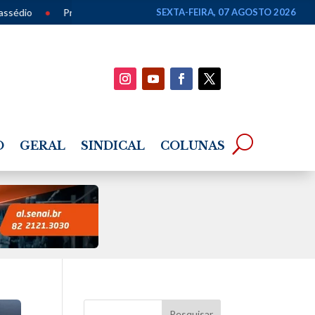
aça Lyons recebe apresentação gratuita de chorinho em homenagem ao 
SEXTA-FEIRA, 07 AGOSTO 2026
O
GERAL
SINDICAL
COLUNAS
Pesquisar