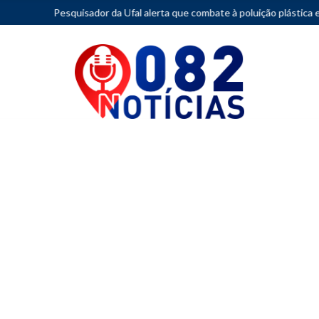
sador da Ufal alerta que combate à poluição plástica exige redução da 