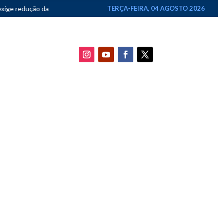
produção e do consumo
•
Maceió Pop Festival anuncia maior edição da 
TERÇA-FEIRA, 04 AGOSTO 2026