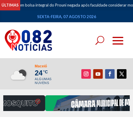
udante tem bolsa integral do Prouni negada após faculdade considerar mov
ÚLTIMAS
SEXTA-FEIRA, 07 AGOSTO 2026
Maceió
24
°C
ALGUMAS
NUVENS